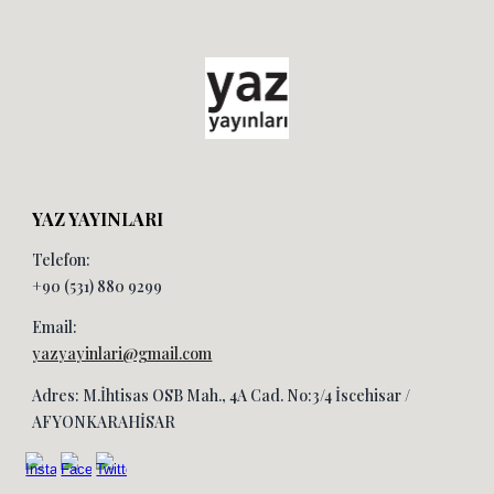
YAZ YAYINLARI
Telefon:
+90 (531) 880 9299
Email:
yazyayinlari@gmail.com
Adres: M.İhtisas OSB Mah., 4A Cad. No:3/4 İscehisar /
AFYONKARAHİSAR