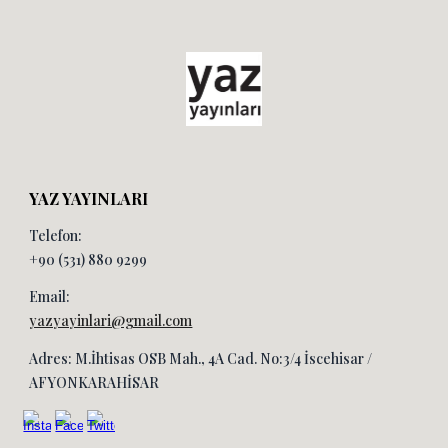
YAZ YAYINLARI
Telefon:
+90 (531) 880 9299
Email:
yazyayinlari@gmail.com
Adres: M.İhtisas OSB Mah., 4A Cad. No:3/4 İscehisar /
AFYONKARAHİSAR