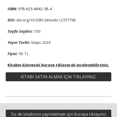
ISBN:
978-625-6642-58-4
DOI:
doi.org/
10.5281/zenodo.12737756
Sayfa Sayfası:
1
00
Yayın Tarihi:
Mayıs
2024
Fiyat:
99 TL
Kitabın künyesini buraya tıklayarak inceleyebilirsiniz.
KİTABI SATIN ALMAK İÇİN TIKLAYINIZ.
Siz de kitabınızı yayınlatmak için buraya tıklayınız